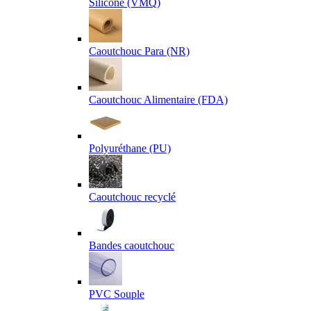
Silicone (VMQ)
Caoutchouc Para (NR)
Caoutchouc Alimentaire (FDA)
Polyuréthane (PU)
Caoutchouc recyclé
Bandes caoutchouc
PVC Souple