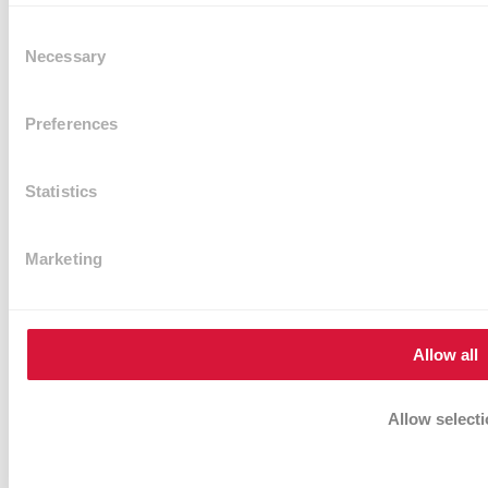
Consent
Necessary
Selection
Preferences
Statistics
Revêtement salle de sport noir/bleu 6 mm - 1.25 x 10 m
Rating:
0%
S'identifier ou s'inscrire pour connaître le prix.
Marketing
Ajouter au panier
Allow all
Allow select
Deny