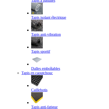
Tapis à pastilles
Tapis isolant électrique
Tapis anti-vibration
Tapis sportif
Dalles emboîtables
Tapis en caoutchouc
Caillebotis
Tapis anti-fatigue