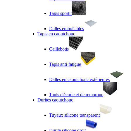
Tapis sportif
Dalles emboîtables
Tapis en caoutchouc
Caillebotis
Tapis anti-fatigue
Dalles en caoutchouc extérieures
Tapis d'écurie et de remorque
Durites caoutchouc
Tuyaux silicone transparent
Durite silicone droit